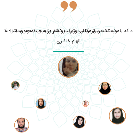
ود که باعث شد من ترس از دوربین رو کنار بزارم و در همون ابتدا یک ف
دوره تک‌درس عکاسی شرکت کردم و به جز کمبود وسایل- دوربی
الهام خانلری