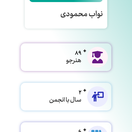
نواب محمودی
89
هنرجو
2
سال با انجمن