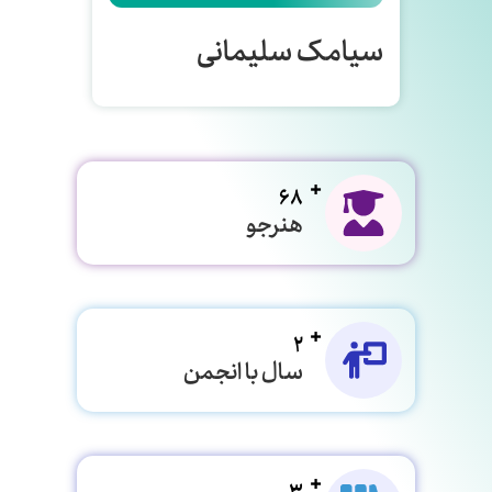
سیامک سلیمانی
68
هنرجو
2
سال با انجمن