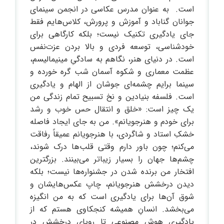
است. به عنوان مدرس عکاسی در انجمن سینمای
جوانان گناباد و آموزش و پرورش، کلاس‌هایم فقط
جای یادگیری تکنیک نیست؛ بلکه کارگاهی برای
خودشناسی، توسعه فردی و بالا بردن عزت‌نفس
است. در دنیای هنر، نگاهم به سادگیِ مینیمالیسم،
عظمت معماری و شکوه آسمان شب گره خورده و
سینما برایم چشمه‌ای جوشان از الهام و یادگیری
است. فلسفه بنیادین و نخ تسبیح تمام زندگی من
یک چیز است: «خلق و انتقال حس خوب و رشد
برای خودم و هنرجویانم». من به جای ایجاد فاصله
خشکِ استاد و شاگردی، با هنرجویانم عمیقاً رفاقت
می‌کنم؛ چون باور دارم وقتی قلب‌ها درک شوند،
چشم‌ها جهان را بسیار زیباتر می‌بینند. بزرگترین
افتخار من برنده شدن در جشنواره‌ها نیست؛ بلکه
دیدن درخشش هنرجویانم، چاپ عکس‌هایشان و
شوق آن‌ها برای یادگیری است که به من انگیزه
می‌بخشد. انسانِ همیشه کنجکاوی هستم که از
یادگیری هوش مصنوعی تا رویای درخشش در