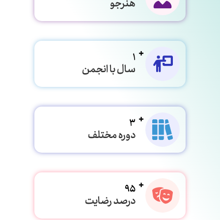
هنرجو
1
سال با انجمن
3
دوره مختلف
95
درصد رضایت