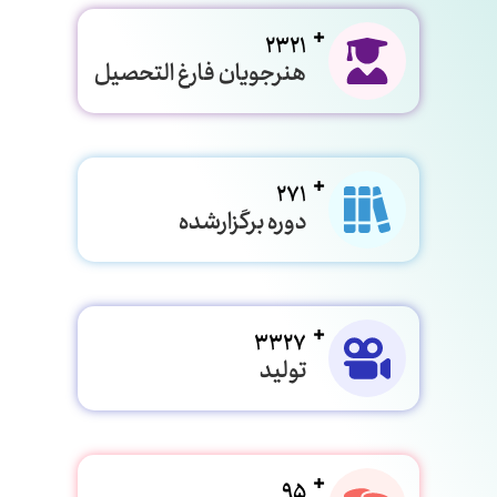
2321
هنرجویان فارغ التحصیل
271
دوره برگزارشده
3327
تولید
95