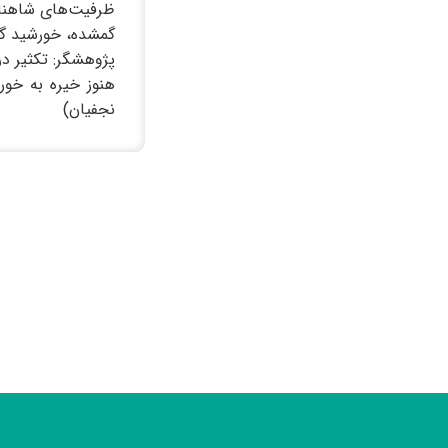
ظرفیت‌های شاهنامه
گمشده، خورشید گنا
پژوهشگر: تکثیر در
هنوز خیره به خور
نجفیان)