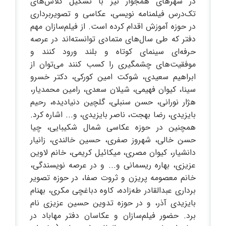
در شهرهای همجوار نیز با تشکیل کلاس‌های
تک‌درس فیلمنامه نویسی، عکاسی و تصویربرداری
در حوزه آموزش اقدام کرده است. از فیلم‌سازان مهم
دفتر که طی سال‌های متمادی توانسته‌اند در عرصه
حرفه‌ای سینمای کوتاه و بلند ورود کنند و
موفقیت‌های چشمگیری را کسب کنند می‌توان از
ابراهیم سعیدی، شوکت امین کورکی، دکتر خسرو
سینا، کیوان فهیمی، شیلان سعدی، رامین محمدیار،
هژار نورانی، حسن سنبلی، گلچین دنیادیده، رحیم
بایزیدی، رضا بهجت، ناصر بایزیدی، و... اشاره کرد.
همچنین در حوزه عکاسی شمال شکیبایی، چیا
حسن خالی، شهروز صفری، حسین خالندی، زانیار
دانشیار، کیوان مصری، میکائیل کریمی، خانم لاوین
عزیزی، بهاره ریسمانی و... و در عرصه نویسندگی،
خانم معصومه پریزن و ثروت صفا، در حوزه تصویر
برداری عبدالقادر طه‌زاده، کاوه دباغچی مکری، بهنام
بایزیدی آذر، و در حوزه تدوین حسین عزیزی نام
برد. حضور فیلم‌سازان و عکاسان دفتر مهاباد در