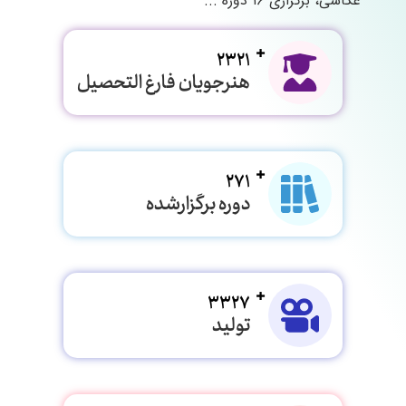
عکاسی، برگزاری ۱۶ دوره ...
2321
هنرجویان فارغ التحصیل
271
دوره برگزارشده
3327
تولید