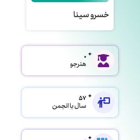
خسرو سینا
0
هنرجو
57
سال با انجمن