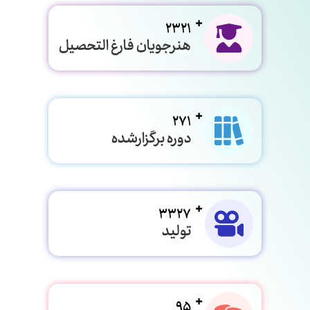
2321
هنرجویان فارغ التحصیل
271
دوره برگزارشده
3327
تولید
95