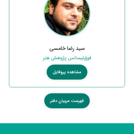
حسن قهرمانی، متولد 1354 –فارغ التحصیل رشته سینما (
دانشگاه سوره ) همکاری خود را با انجمن سینمای جوانان
اردبیل به عنوان کارگردان و مدرس کارگردانی آغاز کرد و پس
از تجربه پست های مختلف مدیریتی در حوزه هنری و
کانون مساجد کشور و فارغ التحصیلی در کارشناسی ارشد
ادبیات نمایشی از سال 1402 بعنوان مدیر انجمن سینمای
سید رضا خامسی
جوانان اردبیل منصوب گردید. کارگردانی فیلم های کوتاه :
شناسنامه ، محبت ؛ سرباز ایران ، یک مرد یک ماهی ، گوزن
فوق‌لیسانس پژوهش هنر
های پا به ماه ، چه شور بود دریاچه من ، عروسی عشایر ،
قرعه ، منم تانم ، فصل آخر ، مردی با شلوار میلیونی ، لالایی
مشاهده پروفایل
بر فراز کوههای برفگیر و ....
فهرست مربیان دفتر