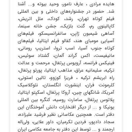
هایده مرادی ، عارف نامور، وحید بیوته و... آشنا
شد. حضور در جشنواره‌های داخلی و بین المللی
فیلم کوتاه تهران، رشد، کودک، ملل اتریش،
کاپالینوی رم، گنت بلژیک، جشن خانه سینما،
آساهی شیمبون ژاپن، سانفرانسیسکو، فیلم‌های
آسیایی مومبای هند، کفالو فیلم ایتالیا، فیلم‌های
کوتاه جنوب آسیا، اسب تروا، استریپ رومانی،
مانیفیست، اکس گراند آلمان، گشتاد سوئیس،
فینیکس فرانسه، آرویوس پرتغال، مرحمت و عدالت
ترکیه، سلیمانیه عراق، مذاهب ایتالیا، پورتو پرتغال،
راه ابریشم ترکیه ، فریزا کوزوو، تالین استونی،
کلرمونت فران، اینشورت انگلستان، نئوکلاسیک
آمریکا، شانگهای چین، آروکا پرتغال، اسکپتو ایتالیا،
پلاتوس پرتغال، سامارت روسیه، کنگره بین المللی
یونیکا و ... از دیگر افتخارات دانش آموختگان این
دفتر است. همچنین عکاسانی نظیر فرشید علیزاده،
سجاد دادپور، فردین تکرمیان، داور علایی، ولی‌اله
ارجمند و ... توسط این دفتر به جامعه عکاسی ایران