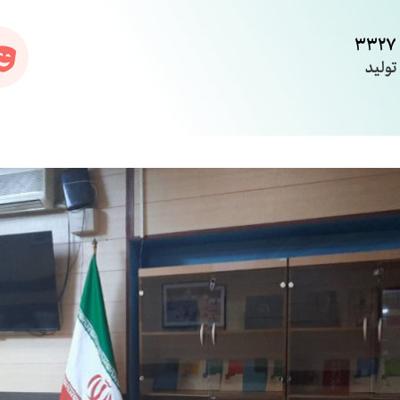
3327
تولید