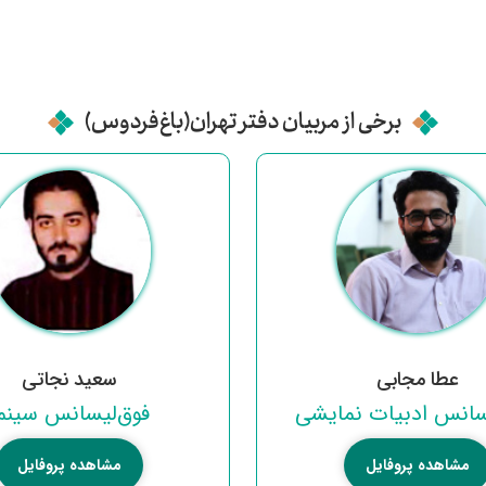
برخی از مربیان دفتر تهران(باغ‌فردوس)
عطا مجابی
سعید نجاتی
سانس ادبیات نمایشی
فوق‌لیسانس سینم
مشاهده پروفایل
مشاهده پروفایل