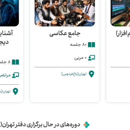
افزار)
جامع عکاسی
آشنایی
دیج
۸۰ جلسه
۰ مربی
۸ جلسه
تهران(باغ‌فردوس)
مرتضی
تهران(ب
دوره‌های در حال برگزاری دفتر تهران