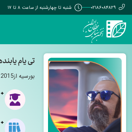
۰۲۱۸۶۰۸۴۸۲۹
شنبه تا چهارشنبه از ساعت ۸ تا ۱۷
تی یام یابنده
بورسیه از2015 Lee Strasberg Theater and Film Institute جایزه ی جشنواره بین المللی Palmspring ومعرفی به اسکار