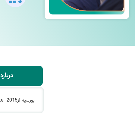
درباره
بورسیه از2015 Lee Strasberg Theater and Film Institute جایزه ی جشنواره بین المللی Palmspring ومعرفی به اسکار