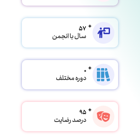
57
سال با انجمن
0
دوره مختلف
95
درصد رضایت