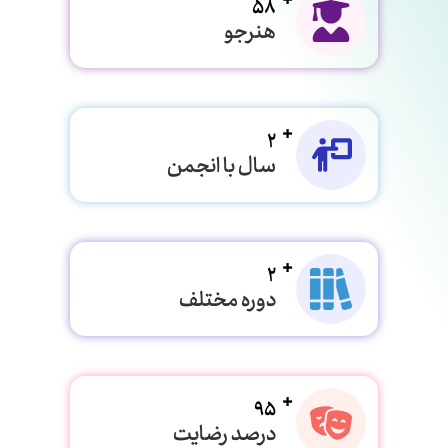
58
هنرجو
2
سال با انجمن
2
دوره مختلف
95
درصد رضایت