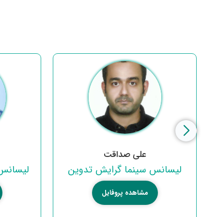
علی صداقت
ا
لیسانس سینما گرایش تدوین
لیسانس 
مشاهده پروفایل