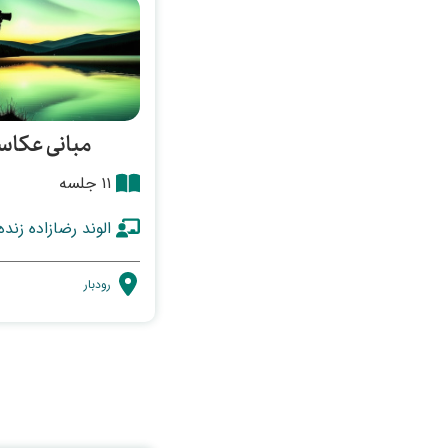
مبانی عکاس
۱۱ جلسه
الوند رضازاده زنده
رودبار