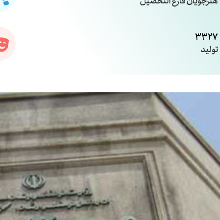
هنرجویان فارغ التحصیل
3327
تولید