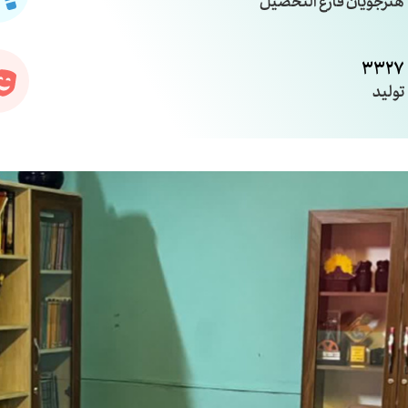
هنرجویان فارغ التحصیل
3327
تولید