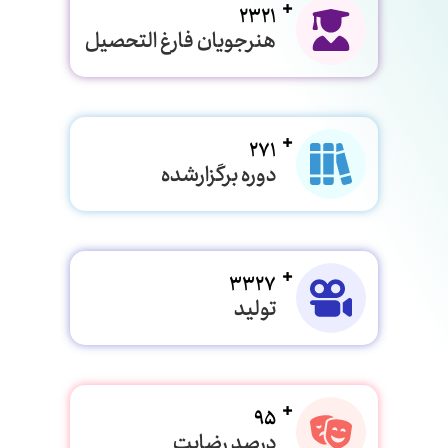
2321
هنرجویان فارغ التحصیل
271
دوره برگزارشده
3327
تولید
95
درصد رضایت