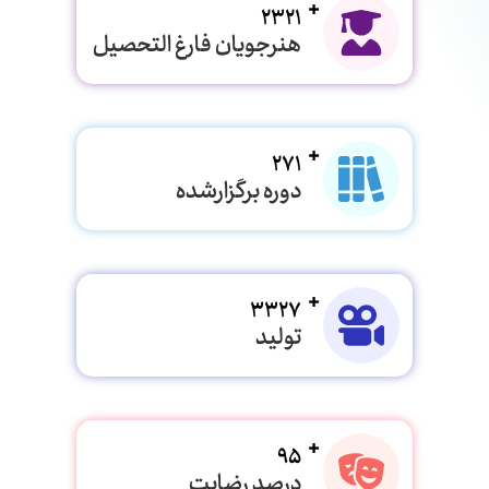
2321
هنرجویان فارغ التحصیل
271
دوره برگزارشده
3327
تولید
95
درصد رضایت