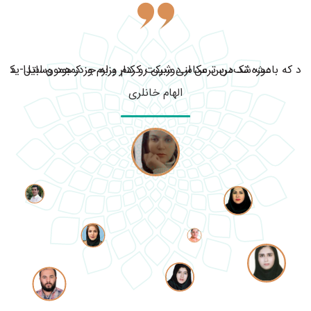
ود که باعث شد من ترس از دوربین رو کنار بزارم و در همون ابتدا یک ف
دوره تک‌درس عکاسی شرکت کردم و به جز کمبود وسایل- دوربی
الهام خانلری