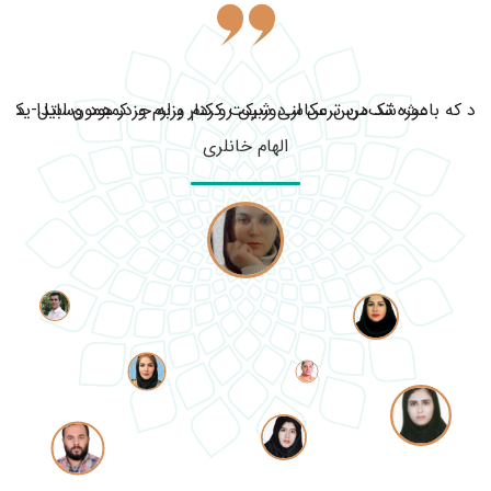
ود که باعث شد من ترس از دوربین رو کنار بزارم و در همون ابتدا یک ف
دوره تک‌درس عکاسی شرکت کردم و به جز کمبود وسایل- دوربی
الهام خانلری