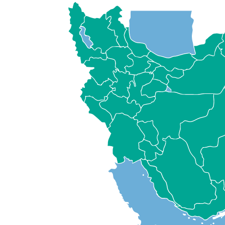
اردبیل
اهواز
ایلام
ارومیه
آباده
آبادان
بوشهر
بندرعباس