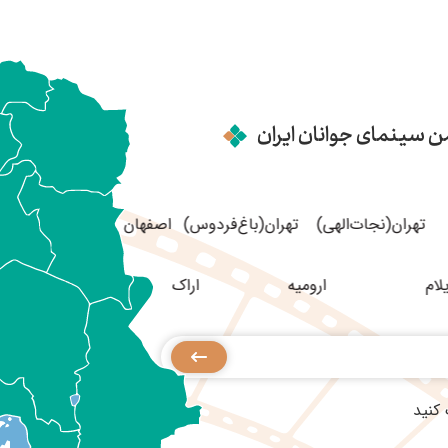
من سینمای جوانان ایران
تهران(نجات‌الهی)
تهران(باغ‌فردوس)
اصفهان
ارومیه
اراک
انزلی
کنید