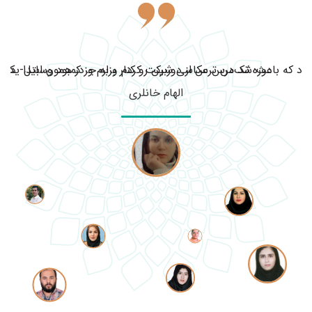
ود که باعث شد من ترس از دوربین رو کنار بزارم و در همون ابتدا یک ف
دوره تک‌درس عکاسی شرکت کردم و به جز کمبود وسایل- دوربی
الهام خانلری