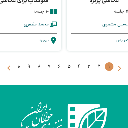
عکاسی پرتره
فتوشاپ برای عکاسی
جلسه
۱۰ جلسه
سین مشعری
محمد مظفری
ندرعباس
بروجرد
10
9
8
7
6
5
4
3
2
1