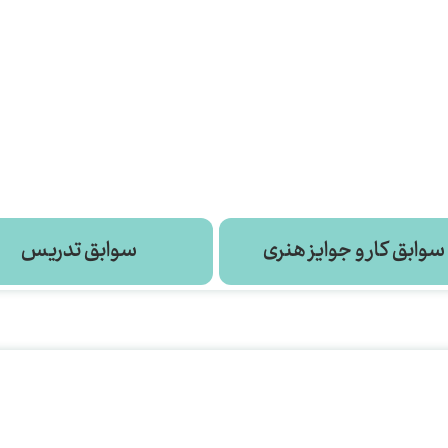
سوابق کار و جوایز هنری
سوابق تدریس