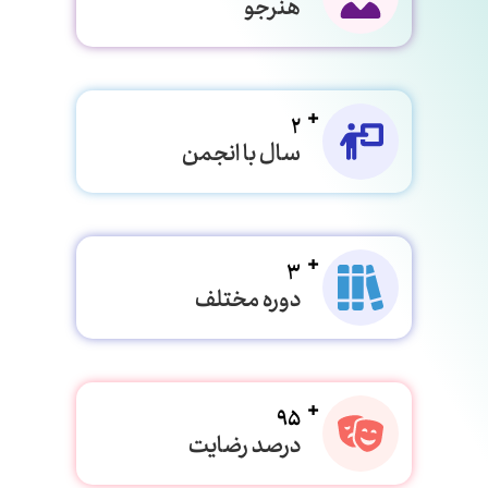
هنرجو
2
سال با انجمن
3
دوره مختلف
95
درصد رضایت