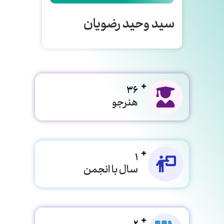
سید وحید رضویان
36
هنرجو
1
سال با انجمن