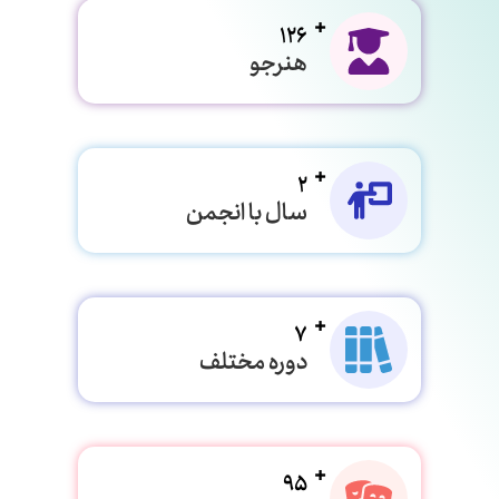
126
هنرجو
2
سال با انجمن
7
دوره مختلف
95