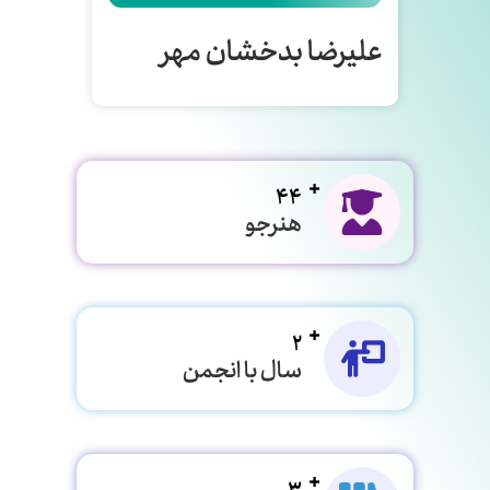
علیرضا بدخشان مهر
44
هنرجو
2
سال با انجمن