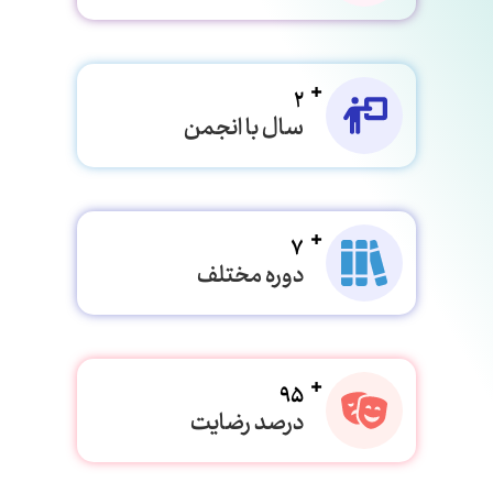
2
سال با انجمن
7
دوره مختلف
95
درصد رضایت