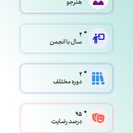
هنرجو
2
سال با انجمن
2
دوره مختلف
95
درصد رضایت