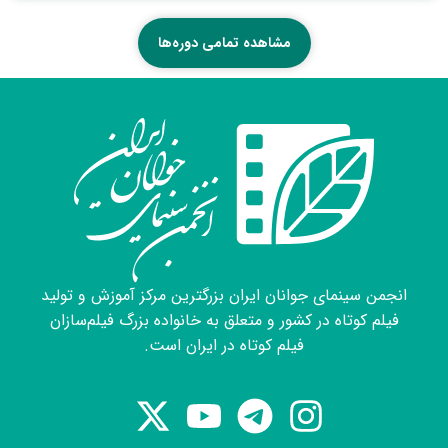
امروز- با فیلم «وقتی که نور می تابد» - رم – ایتالیا
2010 برنده دیپلم افتخار از جشنواره بین المللی
مشاهده تمامی دوره‌ها
Grand off European film awards با فیلم «سایه
های سکوت» -ورشو – لهستان 2008 برنده جایزه
بهترین فیلم، بهترین فیلمبرداری ، بهترین صداگذاری
از فستیوال ملی فیلمهای روستا و عشایر ، بجنورد
،مرداد 1398 برنده بهترین فیلم نوزدهمین دوره
فستیوال پرسش مهر-پاسخ به سوالات ریاست
جمهوری – تیر ماه 1398- تهران برنده تندیس زرین
بهترین فیلم کوتاه با فیلم "نور ، سایه ، زندگی "از
چهل و هشتمین جشنواره بین المللی فیلم رشد-آذر
1397- تهران برنده جایزه بهترین فیلم کوتاه
انجمن سینمای جوانان ایران بزرگترین مرکز آموزش و تولید
داستانی با فیلم بازگشت از سیزدهمین جشنواره
فیلم کوتاه در کشور و متعلق به خانواده بزرگ فیلم‌سازان
فیلم رضوی –یزد- آبان 1397 برنده جایزه بهترین
فیلم کوتاه در ایران است.
طراحی صدا از شصت و یکمین دوره جشنواره
منطقه ای انجمن سینمای جوانان -مشکین شهر
اردبیل- مرداد 1397 برنده جایزه بهترین کارگردانی،
بهترین فیلمبرداری و بهترین صداگذاری از فستیوال