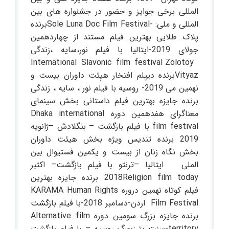
المللی برخی جوایز و حضور در جشنواره های بین
المللی و ملی: -Sole Luna Doc Film Festivalبرنده
پلاک طلایی بهترین فیلم مستند از چهاردهمین
جولای 2019-ایتالیا با فیلم نور،سایه ،زندگی
International Slavonic film festival Zolotoy
Vityazبرنده دیپلم افتخار هیِئت داوران بیست و
نهمین می 2019- روسیه با فیلم نور ، سایه ، زندگی
برنده جایزه بهترین فیلم داستانی بخش سینمای
معناگرای هفدهمین دوره Dhaka international
film festival با فیلم بازگشت – بنگلادش –ژانویه
2019 برنده تندیس ویژه بخش هیئت داوران
بخش نگاه زنان از بیست و یکمین فستیوال بین
الملی ایتالیا –ترنتو با فیلم بازگشت– اکتبر
2018Religion film today برنده جایزه بهترین
فیلم کوتاه نهمین دروره KARAMA Human Rights
Film Festival اردن-دسامبر 2018-با فیلم بازگشت
برنده جایزه بزرگ سومین دوره Alternative film
territory-سنت پترزبورگ روسیه – با فیلم بازگشت