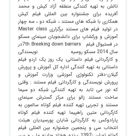
تالش به تهیه کنندگی منطقه آزاد کیش و محمد
آفریده برای جشننواره بین المللی فیلم کیش
همکاری با شبکه های مستند ، شبکه دو ، سه چهار
در تولید فیلم های مستند برگزاری Master class
آموزش و ورکشاپ برای دانشجویان سینمای مسکو
در فستیوال فیلم 7th Breeking down barriersدر
سال 2014 مسکو روسیه نویسندگی
و کارگردانی فیلم داستانی: یک روز یک اردو فیلم
داستانی به تهیه کنندگی اداره کل آموزش و پرورش
گیلان-دفتر تکنولوژی آموزشی وزارت آموزش و
پرورش نویسندگی و کارگردانی فیلم مستند : وقتی
که نور می تابد به تهیه کنندگی شبکه دو سیما
ساخت مستند زالو برای مرکز گسترش سینمای
مستند و تجربی تهیه کننده فیلم کوتاه سالمون به
کارگردانی متین راهپیما تهیه کننده فیلم کوتاه
پارادوکس به کارگردانی شایان پورسیدیان هیئت
انتخاب سی و پنجمین جشنواره بین المللی فیلم
کوتاه تهران -1397 برنده هفتاد جایزه ملی و بین