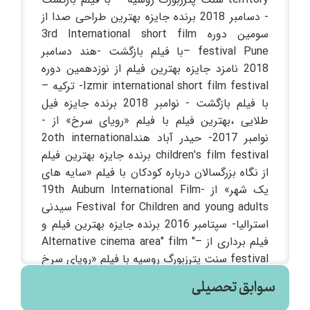
- دسامبر 2018 برنده جایزه بهترین طراحی صدا از
سومین دوره 3rd International short film
festival Pune –با فیلم بازگشت -هند دسامبر
2018 نامزد جایزه بهترین فیلم از نوزدهمین دوره
Izmir international short film festival- ترکیه –
با فیلم بازگشت - نوامبر 2018 برنده جایزه فیل
طلایی ،بهترین فیلم با فیلم «رویای سرخ» از -
نوامبر 2017- حیدر آباد هند2oth international
children's film festival برنده جایزه بهترین فیلم
از نگاه بزرگسالان درباره کودکان با فیلم «سایه های
یک شهر» از -19th Auburn International Film
Festival for Children and young adults سیدنی
استرالیا- سپتامبر 2016 برنده جایزه بهترین فیلم و
فیلم برداری از –" Alternative cinema area" film
festival سنت پترزبورگ روسیه با فیلم «رویای سرخ
»– دسامبر 2016 برنده جایزه هیئت داوران با فیلم
سوابق تحصیلی
«رویای سرخ » از نیو دهلی -هند-August 216-