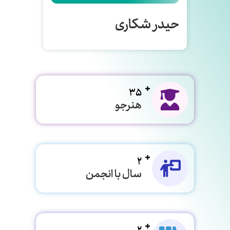
حیدر شکاری
35
هنرجو
2
سال با انجمن