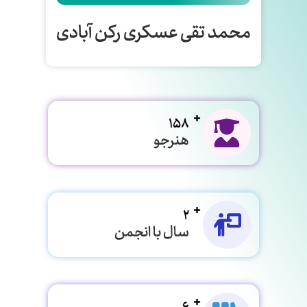
محمد تقی عسکری رکن آبادی
158
هنرجو
2
سال با انجمن