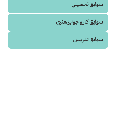
سوابق تحصیلی
سوابق کار و جوایز هنری
روانشناسی
سوابق تدریس
پیام نور بجنورد (۱۳۹۲)
صدابرداری سینما (جامع علمی کاربردی زاهدان)
۱۳۸۴
صدا (انجمن سینمای جوان - دفتر بجنورد)
۱۴۰۱
فیلمسازی - از ایده تا اجرا (اداره ارشاد جاجرم)