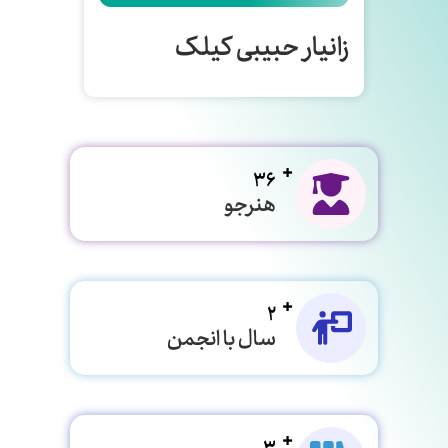
زانیار حبیبی کیلک
36
هنرجو
2
سال با انجمن