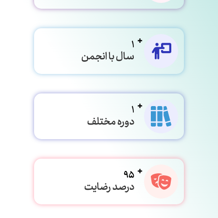
1
سال با انجمن
1
دوره مختلف
95
درصد رضایت