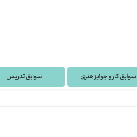
سوابق کار و جوایز هنری
سوابق تدریس