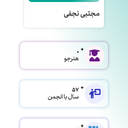
مجتبی نجفی
0
هنرجو
57
سال با انجمن